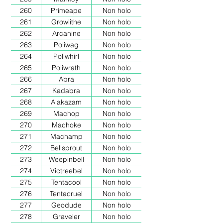
260
Primeape
Non holo
261
Growlithe
Non holo
262
Arcanine
Non holo
263
Poliwag
Non holo
264
Poliwhirl
Non holo
265
Poliwrath
Non holo
266
Abra
Non holo
267
Kadabra
Non holo
268
Alakazam
Non holo
269
Machop
Non holo
270
Machoke
Non holo
271
Machamp
Non holo
272
Bellsprout
Non holo
273
Weepinbell
Non holo
274
Victreebel
Non holo
275
Tentacool
Non holo
276
Tentacruel
Non holo
277
Geodude
Non holo
278
Graveler
Non holo