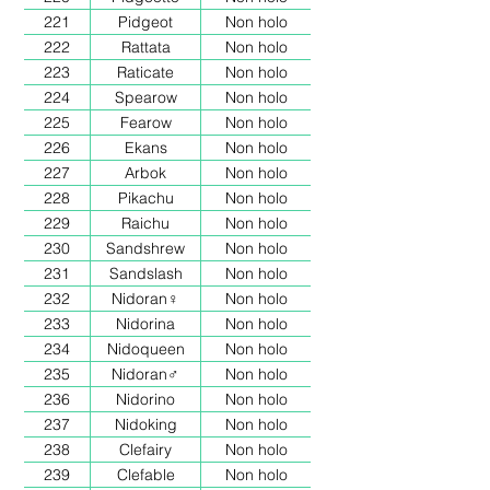
221
Pidgeot
Non holo
222
Rattata
Non holo
223
Raticate
Non holo
224
Spearow
Non holo
225
Fearow
Non holo
226
Ekans
Non holo
227
Arbok
Non holo
228
Pikachu
Non holo
229
Raichu
Non holo
230
Sandshrew
Non holo
231
Sandslash
Non holo
232
Nidoran♀
Non holo
233
Nidorina
Non holo
234
Nidoqueen
Non holo
235
Nidoran♂
Non holo
236
Nidorino
Non holo
237
Nidoking
Non holo
238
Clefairy
Non holo
239
Clefable
Non holo