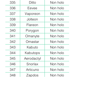
335
Ditto
Non holo
336
Eevee
Non holo
337
Vaporeon
Non holo
338
Jolteon
Non holo
339
Flareon
Non holo
340
Porygon
Non holo
341
Omanyte
Non holo
342
Omastar
Non holo
343
Kabuto
Non holo
344
Kabutops
Non holo
345
Aerodactyl
Non holo
346
Snorlax
Non holo
347
Articuno
Non holo
348
Zapdos
Non holo
349
Moltres
Non holo
350
Dratini
Non holo
351
Dragonair
Non holo
352
Dragonite
Non holo
353
Mewtwo
Non holo
354
Bulbasaur
Holo