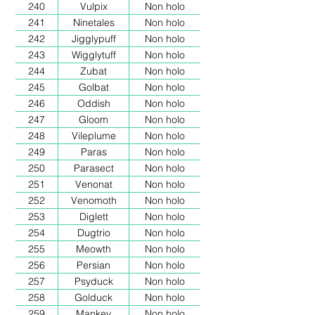
240
Vulpix
Non holo
241
Ninetales
Non holo
242
Jigglypuff
Non holo
243
Wigglytuff
Non holo
244
Zubat
Non holo
245
Golbat
Non holo
246
Oddish
Non holo
247
Gloom
Non holo
248
Vileplume
Non holo
249
Paras
Non holo
250
Parasect
Non holo
251
Venonat
Non holo
252
Venomoth
Non holo
253
Diglett
Non holo
254
Dugtrio
Non holo
255
Meowth
Non holo
256
Persian
Non holo
257
Psyduck
Non holo
258
Golduck
Non holo
259
Mankey
Non holo