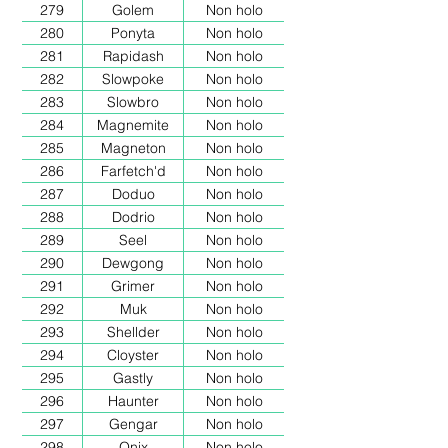
279
Golem
Non holo
280
Ponyta
Non holo
281
Rapidash
Non holo
282
Slowpoke
Non holo
283
Slowbro
Non holo
284
Magnemite
Non holo
285
Magneton
Non holo
286
Farfetch'd
Non holo
287
Doduo
Non holo
288
Dodrio
Non holo
289
Seel
Non holo
290
Dewgong
Non holo
291
Grimer
Non holo
292
Muk
Non holo
293
Shellder
Non holo
294
Cloyster
Non holo
295
Gastly
Non holo
296
Haunter
Non holo
297
Gengar
Non holo
298
Onix
Non holo