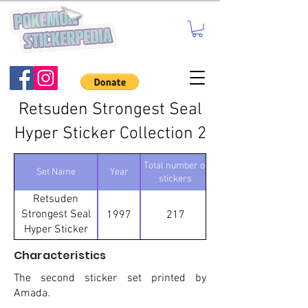
Retsuden Strongest Seal
Hyper Sticker Collection 2
Total number of
Number of
Set Name
Year
stickers
Retsuden
Strongest Seal
1997
217
Hyper Sticker
Collection 2
Characteristics
The second sticker set printed by
Amada.