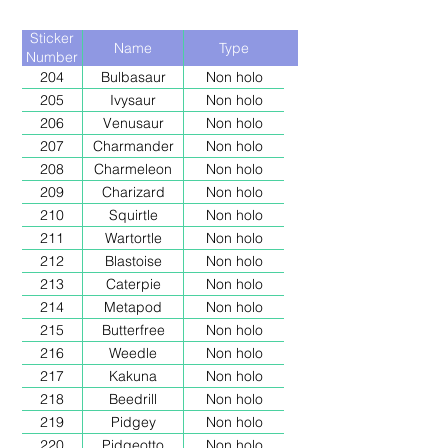
Sticker
Name
Type
Number
204
Bulbasaur
Non holo
205
Ivysaur
Non holo
206
Venusaur
Non holo
207
Charmander
Non holo
208
Charmeleon
Non holo
209
Charizard
Non holo
210
Squirtle
Non holo
211
Wartortle
Non holo
212
Blastoise
Non holo
213
Caterpie
Non holo
214
Metapod
Non holo
215
Butterfree
Non holo
216
Weedle
Non holo
217
Kakuna
Non holo
218
Beedrill
Non holo
219
Pidgey
Non holo
220
Pidgeotto
Non holo