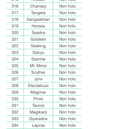
316
Chansey
Non holo
317
Tangela
Non holo
318
Kangaskhan
Non holo
319
Horsea
Non holo
320
Seadra
Non holo
321
Goldeen
Non holo
322
Seaking
Non holo
323
Staryu
Non holo
324
Starmie
Non holo
325
Mr. Mime
Non holo
326
Scyther
Non holo
327
Jynx
Non holo
328
Electabuzz
Non holo
329
Magmar
Non holo
330
Pinsir
Non holo
331
Tauros
Non holo
332
Magikarp
Non holo
333
Gyarados
Non holo
334
Lapras
Non holo