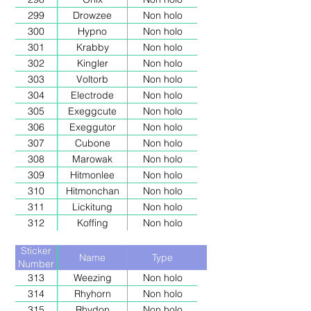
299
Drowzee
Non holo
300
Hypno
Non holo
301
Krabby
Non holo
302
Kingler
Non holo
303
Voltorb
Non holo
304
Electrode
Non holo
305
Exeggcute
Non holo
306
Exeggutor
Non holo
307
Cubone
Non holo
308
Marowak
Non holo
309
Hitmonlee
Non holo
310
Hitmonchan
Non holo
311
Lickitung
Non holo
312
Koffing
Non holo
Sticker
Name
Type
Number
313
Weezing
Non holo
314
Rhyhorn
Non holo
315
Rhydon
Non holo